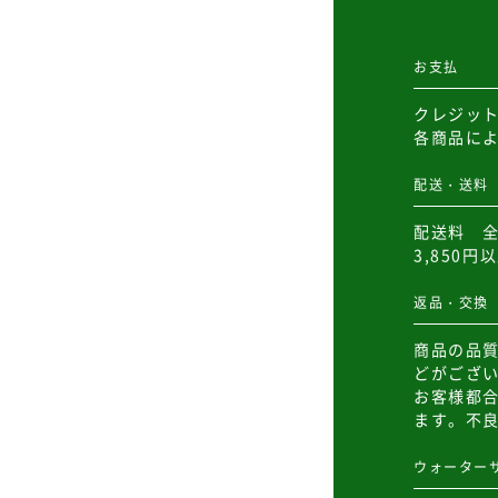
お支払
クレジッ
各商品に
配送・送料
配送料 全
3,850
返品・交換
商品の品
どがござ
お客様都
ます。不
ウォーター