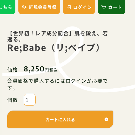
はこちら
新規会員登録
ログイン
カート
【世界初！レア成分配合】肌を鍛え、若
返る。
Re;Babe（リ;べイブ）
8,250
価格
税込
会員価格で購入するにはログインが必要で
す。
カートに入れる